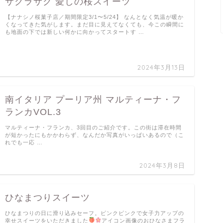
サクラサク 愛しの桜スイーツ
【ナナシノ桜菓子店／期間限定3/1〜5/24】 なんとなく気温が暖か
くなってきた気がします。まだ目に見えてなくても、今この瞬間に
も地面の下では新しい何かに向かってスタートす …
2024年3月13日
南イタリア プーリア州 マルティーナ・フ
ランカVOL.3
マルティーナ・フランカ、3回目のご紹介です。この街は滞在時間
が短かったにもかかわらず、なんだか写真がいっぱいあるので（こ
れでも一応 …
2024年3月8日
ひなまつりスイーツ
ひなまつりの日に滑り込みセーフ。ピンクピンクで女子力アップの
幸せスイーツをいただきました
アイコン画像のおひなさまフラ