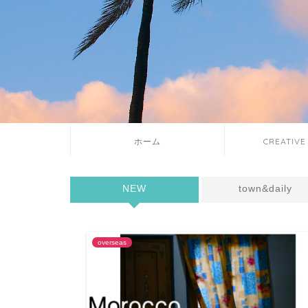
ホーム
CREATIVE
NEW
town&daily
overseas