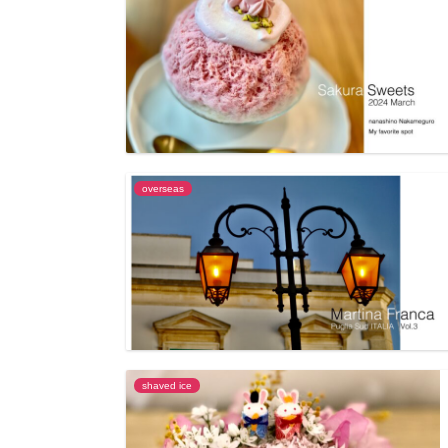
overseas
shaved ice