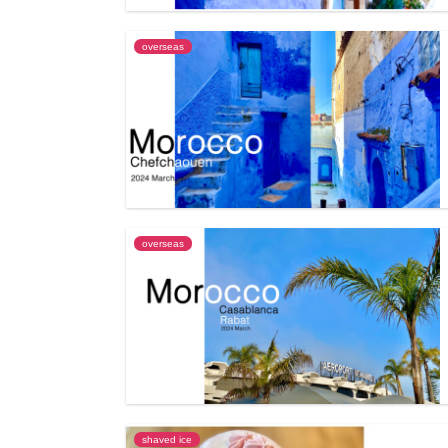
overseas
overseas
shaved ice