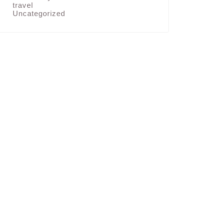
横浜イングリッシ
travel
Uncategorized
やっと見に行けましたよ・;
ュガーデンのローズト
までが最も美しいとの
landscape
ウォーキング
気持ちのいい天気が続いてま
が続くと、ついついかき
氷と言えども平たく言
landscape
幸せ気分で春
ここ数年のことですが
ど４年前の2020年４