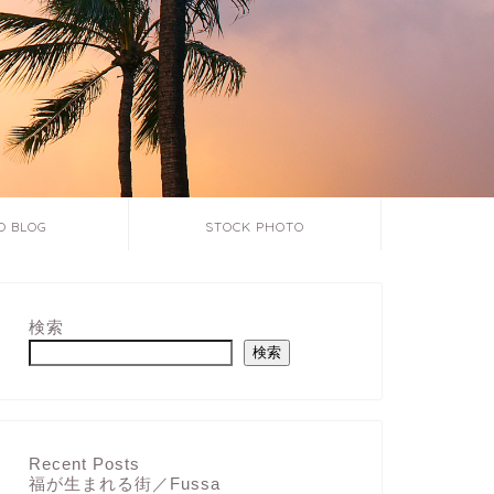
O BLOG
STOCK PHOTO
検索
検索
Japan
福が生まれる街
3連休初日の小雨が降
地がある「福生」へ繰
Recent Posts
んがその昔に歌ってた
福が生まれる街／Fussa
♬（お …