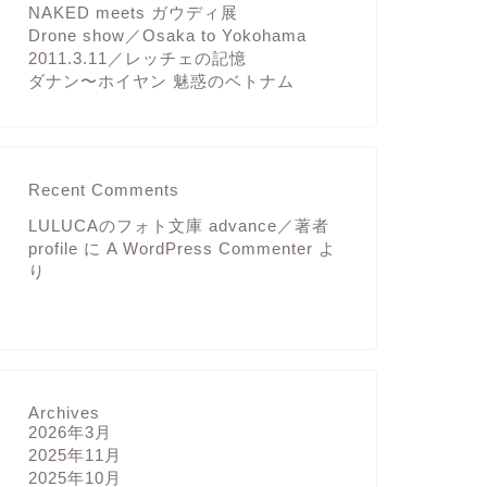
NAKED meets ガウディ展
Drone show／Osaka to Yokohama
2011.3.11／レッチェの記憶
ダナン〜ホイヤン 魅惑のベトナム
Japan
NAKED mee
ガウディ没後100年公式
田倉庫G1ビル）を見
Recent Comments
ト、天王洲アイル。運
LULUCAのフォト文庫 advance／著者
profile
に
A WordPress Commenter
よ
り
Japan
蔦屋重三郎展
実はワタクシ昨年まで
全部見倒した作品は20
た。日曜の夜8時に在
Archives
2026年3月
2025年11月
2025年10月