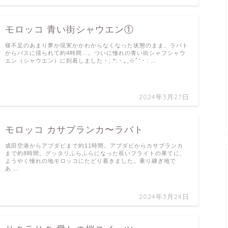
モロッコ 青い街シャウエン①
寝不足のあまり夢か現実かかわからなくなった状態のまま、ラバト
からバスに揺られて約4時間…。ついに憧れの青い街シャフシャウ
エン（シャウエン）に到着しました・; *:・｡,☆ﾟ'・: …
2024年3月27日
モロッコ カサブランカ〜ラバト
成田空港からアブダビまで約11時間。アブダビからカサブランカ
まで約8時間。グッタリふらふらになった長いフライトの果てに、
ようやく憧れの地モロッコにたどり着きました。乗り継ぎ地で
あ …
2024年3月24日