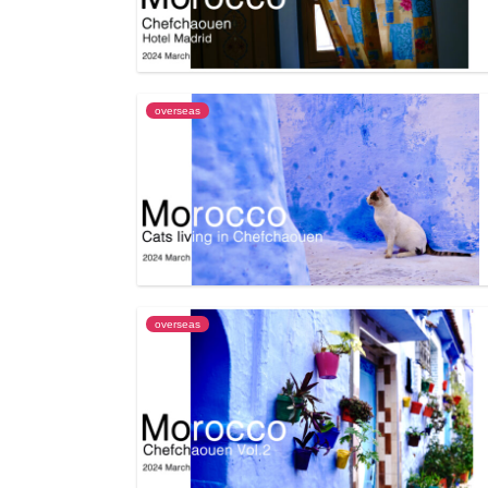
overseas
overseas