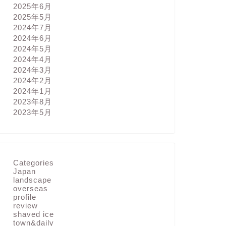
2025年6月
2025年5月
Japan
横浜イングリッ
2024年7月
2024年6月
今回も引き続き、横浜
2024年5月
真です。うかうかして
2024年4月
らあじさいへバトンタ
い …
2024年3月
2024年2月
2024年1月
2023年8月
2023年5月
Japan
横浜イングリッ
久々にマクロレンズを
世界が違って見えるのが楽し
とお手入れしてから撮
Categories
Japan
landscape
overseas
profile
review
shaved ice
Japan
town&daily