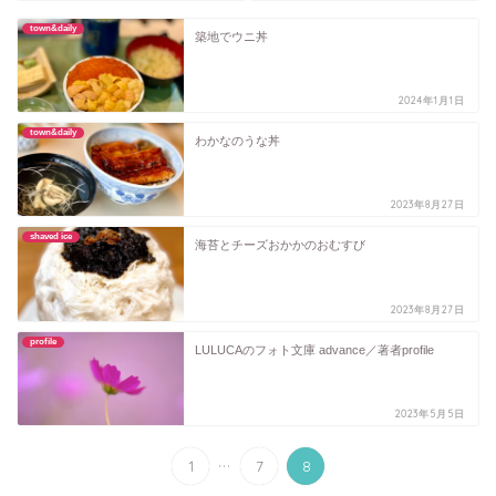
town&daily
築地でウニ丼
2024年1月1日
town&daily
わかなのうな丼
2023年8月27日
shaved ice
海苔とチーズおかかのおむすび
2023年8月27日
profile
LULUCAのフォト文庫 advance／著者profile
2023年5月5日
...
1
7
8