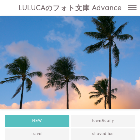
LULUCAのフォト文庫 Advance
NEW
town&daily
travel
shaved ice