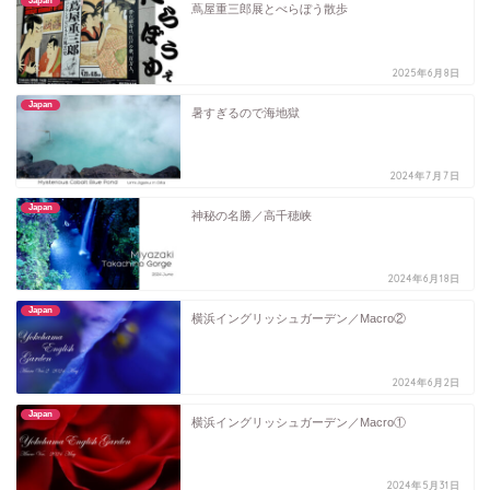
Japan
蔦屋重三郎展とべらぼう散歩
2025年6月8日
Japan
暑すぎるので海地獄
2024年7月7日
Japan
神秘の名勝／高千穂峡
2024年6月18日
Japan
横浜イングリッシュガーデン／Macro②
2024年6月2日
Japan
横浜イングリッシュガーデン／Macro①
2024年5月31日