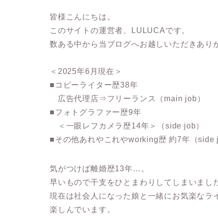
皆様こんにちは。
このサイトの運営者、LULUCAです。
数ある中から当ブログへお越しいただきあり
＜2025年6月現在＞
■コピーライター歴38年
広告代理店⇒フリーランス（main job）
■フォトグラファー歴9年
＜一眼レフカメラ歴14年＞（side job）
■その他あれやこれやworking歴 約7年（side 
気がつけば離婚歴13年…。
早いもので干支をひとまわりしてしまいまし
現在は社会人になった娘と一緒にお気楽なラ
楽しんでいます。