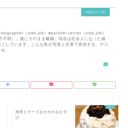
ABOUT ME
otographer（side job）●parallel carrier（side job）
行方不明）。後にそのまま離婚。現在は社会人になった娘
過ごしています。こんな私が写真と文章で表現する、デコ
ませ。
海苔とチーズおかかのおむす
び