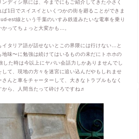
リンディシ県には、今までにもご紹介してきた小さく
れば1日でスイスイといくつかの街を廻ることができま
d-est線という千葉のいすみ鉄道みたいな電車を乗り
かかってちょっと大変かも…。
もイタリア語が話せないとこの界隈には行けない…と
も地味〜に勉強は続けてはいるものの未だにトホホの
を旅した時は今以上にヤバい会話力しかありませんでし
をして、現地の方々を迷宮に追い込んだやもしれませ
ーさんと車をチャーターして、大きなトラブルもなく
すから、人間当たって砕けろですね♬