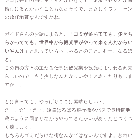
ンコは特定の飼い主さんとかいなくて、散歩させるとか首
輪付けるとかいうこともなさそうで、まさしくワンニャン
の放任地帯なんですかね。
ガイドさんのお話によると、
「ゴミが落ちてても、少々ち
らかってても、世界中から観光客がやって来るんだからい
いやんけ」
と思っていらっしゃるとのこと。むー、なるほ
ど。
この街の方々の主たる仕事は観光業や観光にまつわる商売
らしいので、もう少しなんとかせいや！と思ったりもしま
すが…。
とは言っても、やっぱりここは素晴らしい・;
:*:・｡,☆ﾟ’・:*:・｡,遠路はるばる飛行機やバスで長時間地
蔵のように固まりながらやってきたかいがあったとつくづ
く感じます。
もちろんゴミだらけな街なんかではないんですよ。きれい