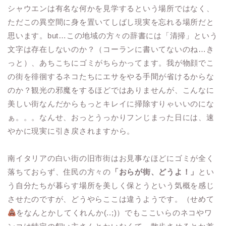
シャウエンは有名な何かを見学するという場所ではなく、
ただこの異空間に身を置いてしばし現実を忘れる場所だと
思います。but…この地域の方々の辞書には「清掃」という
文字は存在しないのか？（コーランに書いてないのね…き
っと）、あちこちにゴミがちらかってます。我が物顔でこ
の街を徘徊するネコたちにエサをやる手間が省けるからな
のか？観光の邪魔をするほどではありませんが、こんなに
美しい街なんだからもっとキレイに掃除すりゃいいのにな
ぁ。。。なんせ、おっとうっかりフンじまった日には、速
やかに現実に引き戻されますから。
南イタリアの白い街の旧市街はお見事なほどにゴミが全く
落ちておらず、住民の方々の
「おらが街、どうよ！」
とい
う自分たちが暮らす場所を美しく保とうという気概を感じ
させたのですが、どうやらここは違うようです。（せめて
をなんとかしてくれんか(..;)）でもここいらのネコやワ