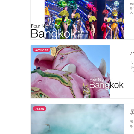
め
私
の
overseas
も
頭
「O
Japan
暑
さ