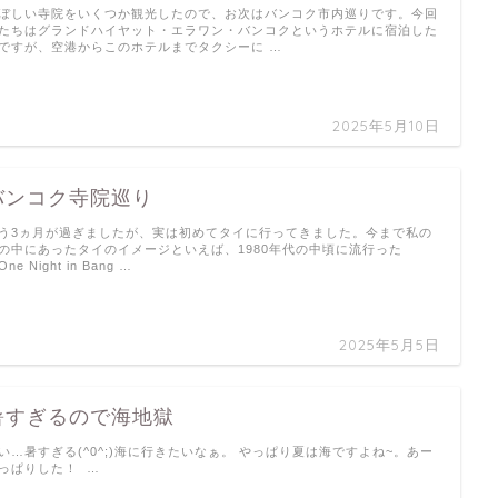
ぼしい寺院をいくつか観光したので、お次はバンコク市内巡りです。今回
たちはグランドハイヤット・エラワン・バンコクというホテルに宿泊した
ですが、空港からこのホテルまでタクシーに …
2025年5月10日
バンコク寺院巡り
う3ヵ月が過ぎましたが、実は初めてタイに行ってきました。今まで私の
の中にあったタイのイメージといえば、1980年代の中頃に流行った
ne Night in Bang …
2025年5月5日
暑すぎるので海地獄
い…暑すぎる(^0^;)海に行きたいなぁ。 やっぱり夏は海ですよね~。あー
っぱりした！ …