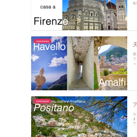
名
overseas
滞
フ
っ
overseas
カ
ま
で