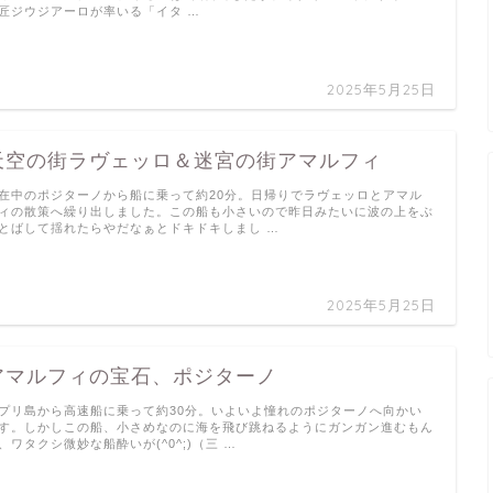
匠ジウジアーロが率いる「イタ …
2025年5月25日
天空の街ラヴェッロ＆迷宮の街アマルフィ
在中のポジターノから船に乗って約20分。日帰りでラヴェッロとアマル
ィの散策へ繰り出しました。この船も小さいので昨日みたいに波の上をぶ
とばして揺れたらやだなぁとドキドキしまし …
2025年5月25日
アマルフィの宝石、ポジターノ
プリ島から高速船に乗って約30分。いよいよ憧れのポジターノへ向かい
す。しかしこの船、小さめなのに海を飛び跳ねるようにガンガン進むもん
、ワタクシ微妙な船酔いが(^0^;)（三 …