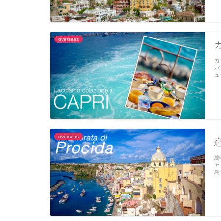
overseas
カ
パ
ュ
overseas
絵
ャ
島