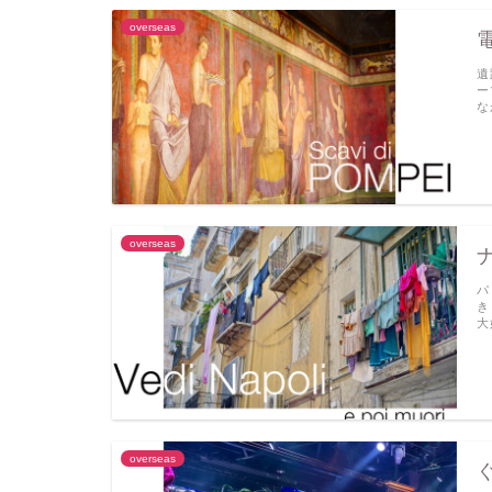
overseas
遺
ー
な
overseas
パ
き
大
overseas