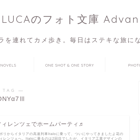
ULUCAのフォト文庫 Advan
ラを連れてカメ歩き。毎日はステキな旅に
 NOVELS
ONE SHOT & ONE STORY
PHOT
 TAG ―
ONYα7Ⅲ
フィレンツェでホームパーティ♬
ポリからイタリアの高速列車Italoに乗って、ついにやってきましたよ花の
ィレンツェへ。Italoに乗るのは2回目でしたが、イタリア工業デザインの