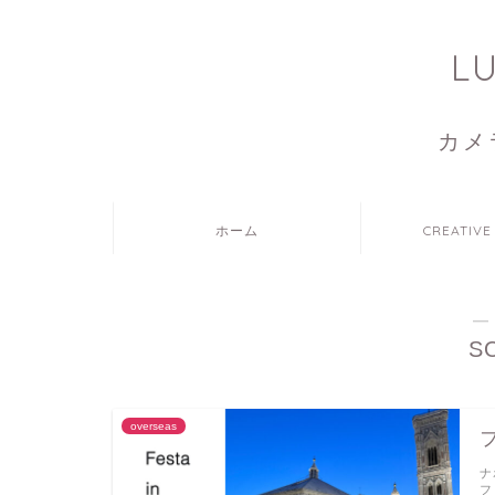
L
カメ
ホーム
CREATIVE
―
S
overseas
ナ
フ