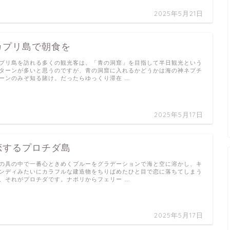
2025年5月21日
カプリ島で朝食を
プリ島を訪れる多くの観光客は、「青の洞窟」を目指して半日観光という
ターンが多いと思うのですが、青の洞窟に入れるかどうかは海の神ネプチ
ーンのみぞ知る賭け。だったらゆっくり滞在 …
2025年5月17日
恋するプロチダ島
の具の中で一番心ときめくブルーをグラデーションで海と空に溶かし、キ
ンディみたいにカラフルな建造物をちりばめたひと目で恋に落ちてしまう
、それがプロチダです。ナポリからフェリー …
2025年5月17日