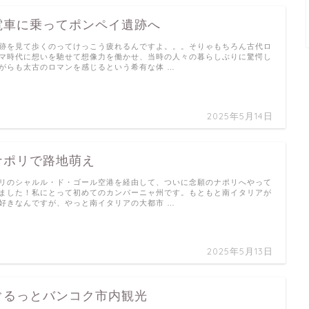
電車に乗ってポンペイ遺跡へ
跡を見て歩くのってけっこう疲れるんですよ。。。そりゃもちろん古代ロ
マ時代に想いを馳せて想像力を働かせ、当時の人々の暮らしぶりに驚愕し
がらも太古のロマンを感じるという希有な体 …
2025年5月14日
ナポリで路地萌え
リのシャルル・ド・ゴール空港を経由して、ついに念願のナポリへやって
ました！私にとって初めてのカンパーニャ州です。もともと南イタリアが
好きなんですが、やっと南イタリアの大都市 …
2025年5月13日
ぐるっとバンコク市内観光