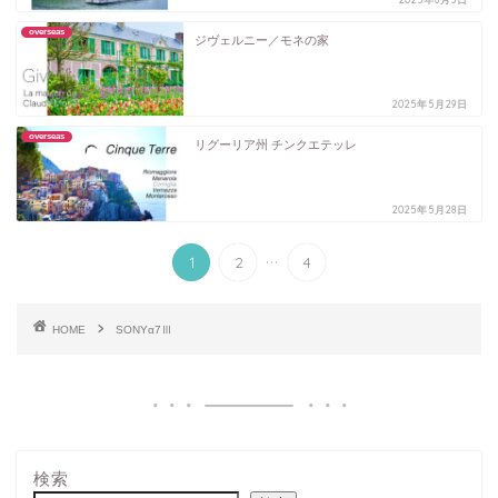
overseas
ジヴェルニー／モネの家
2025年5月29日
overseas
リグーリア州 チンクエテッレ
2025年5月28日
...
1
2
4
HOME
SONYα7Ⅲ
検索