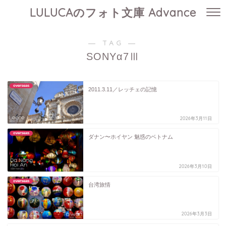
LULUCAのフォト文庫 Advance
― TAG ―
SONYα7Ⅲ
overseas
2011.3.11／レッチェの記憶
2026年3月11日
overseas
ダナン〜ホイヤン 魅惑のベトナム
2026年3月10日
overseas
台湾旅情
2026年3月3日