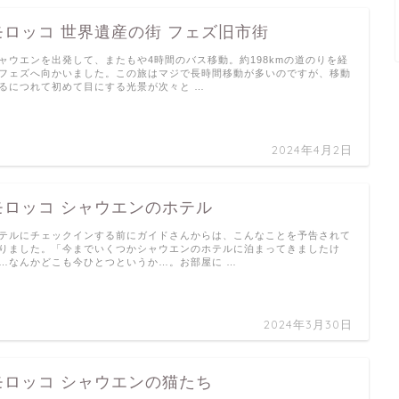
モロッコ 世界遺産の街 フェズ旧市街
ャウエンを出発して、またもや4時間のバス移動。約198kmの道のりを経
フェズへ向かいました。この旅はマジで長時間移動が多いのですが、移動
るにつれて初めて目にする光景が次々と …
2024年4月2日
モロッコ シャウエンのホテル
テルにチェックインする前にガイドさんからは、こんなことを予告されて
りました。「今までいくつかシャウエンのホテルに泊まってきましたけ
…なんかどこも今ひとつというか…。お部屋に …
2024年3月30日
モロッコ シャウエンの猫たち