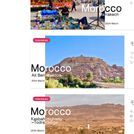
ケ
overseas
つ
ベ
な
overseas
サ
街
の