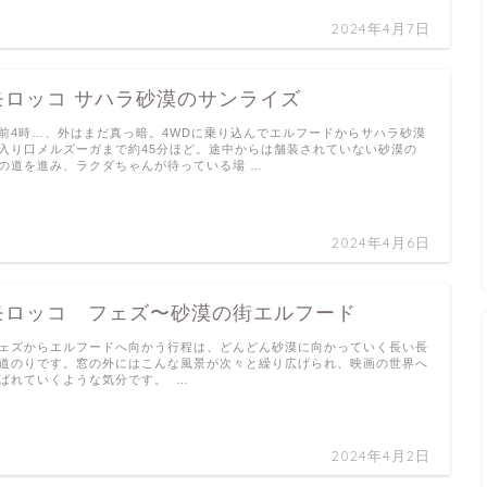
2024年4月7日
モロッコ サハラ砂漠のサンライズ
前4時…、外はまだ真っ暗。4WDに乗り込んでエルフードからサハラ砂漠
入り口メルズーガまで約45分ほど。途中からは舗装されていない砂漠の
の道を進み、ラクダちゃんが待っている場 …
2024年4月6日
モロッコ フェズ〜砂漠の街エルフード
ェズからエルフードへ向かう行程は、どんどん砂漠に向かっていく長い長
道のりです。窓の外にはこんな風景が次々と繰り広げられ、映画の世界へ
ばれていくような気分です。 …
2024年4月2日