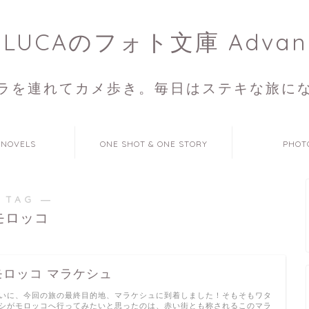
ULUCAのフォト文庫 Advan
ラを連れてカメ歩き。毎日はステキな旅に
 NOVELS
ONE SHOT & ONE STORY
PHOT
 TAG ―
モロッコ
モロッコ マラケシュ
いに、今回の旅の最終目的地、マラケシュに到着しました！そもそもワタ
シがモロッコへ行ってみたいと思ったのは、赤い街とも称されるこのマラ