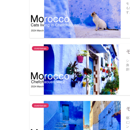
モ
も
す
overseas
シ
身
辞
overseas
寝
に
ン