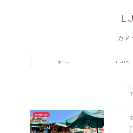
L
カメ
ホーム
CREATIVE
―
overseas
つ
ク