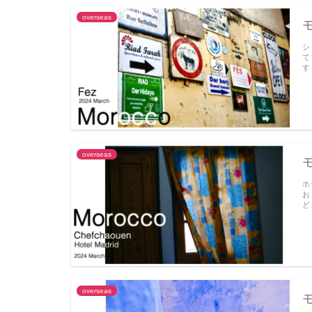
overseas
シ
て
す
overseas
ホ
お
ど
overseas