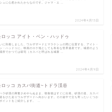
シュに心惹かれたからなのです。ジャマ・エ …
2024年4月13日
モロッコ アイト・ベン・ハッドゥ
いに到着しました、ワルザザードとマラケシュの間に位置する、アイト・
ン・ハッドゥに。映画のロケ地としても有名な世界遺産です。城砦のよう
場所でかつては邸宅（カスバと呼ばれる城塞 …
2024年4月9日
モロッコ カスバ街道~トドラ渓谷
ハラ砂漠の興奮さめやらぬまま、朝食後はすぐに出発。砂漠の道、カスバ
道をひた走りワルザザードへ向かいます。その途中で立ち寄ったいくつか
ポイントをご紹介します。 …