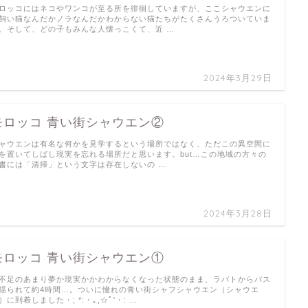
ロッコにはネコやワンコが至る所を徘徊していますが、ここシャウエンに
飼い猫なんだかノラなんだかわからない猫たちがたくさんうろついていま
。そして、どの子もみんな人懐っこくて、近 …
2024年3月29日
モロッコ 青い街シャウエン②
ャウエンは有名な何かを見学するという場所ではなく、ただこの異空間に
を置いてしばし現実を忘れる場所だと思います。but…この地域の方々の
書には「清掃」という文字は存在しないの …
2024年3月28日
モロッコ 青い街シャウエン①
不足のあまり夢か現実かかわからなくなった状態のまま、ラバトからバス
揺られて約4時間…。ついに憧れの青い街シャフシャウエン（シャウエ
）に到着しました・; *:・｡,☆ﾟ'・: …