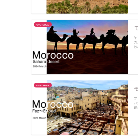
overseas
午
の
砂
overseas
フ
い
運