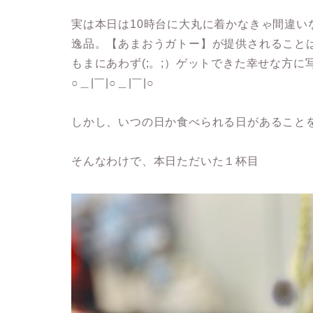
実は本日は10時台に大丸に着かなきゃ間違いなく
逸品。【あまおうガトー】が提供されること
もまにあわず(;。;）ゲットできた幸せな方に
○＿|￣|○＿|￣|○
しかし、いつの日か食べられる日があることを信じてお
そんなわけで、本日ただいた１杯目