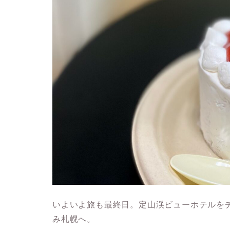
いよいよ旅も最終日。定山渓ビューホテルを
み札幌へ。