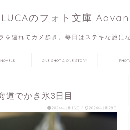
ULUCAのフォト文庫 Advan
ラを連れてカメ歩き。毎日はステキな旅に
 NOVELS
ONE SHOT & ONE STORY
PHOT
海道でかき氷3日目
2024年1月16日
/
2024年1月28日