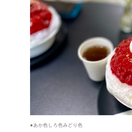
●あか色しろ色みどり色