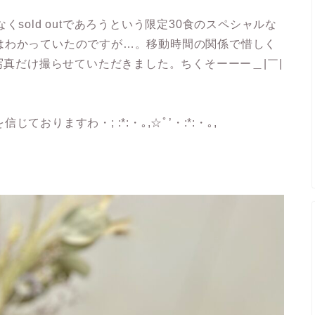
sold outであろうという限定30食のスペシャルな
はわかっていたのですが…。移動時間の関係で惜しく
写真だけ撮らせていただきました。ちくそーーー＿|￣|
りますわ・; :*:・｡,☆ﾟ’・:*:・｡,