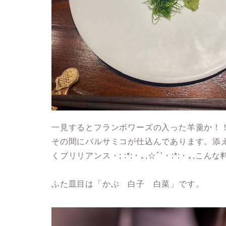
一見するとフランボワーズの入った羊羹か！
その間にバルサミコが仕込んであります。添
くブリリアンス・; :*:・｡,☆ﾟ’・:*:・
ふた皿目は
「かぶ 白子 白菜」
です。