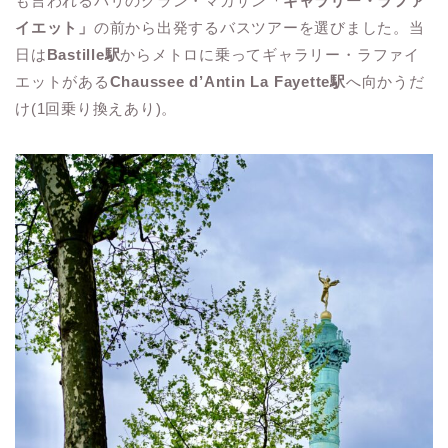
も言われるパリのグラン・マガザン
「ギャラリー・ラファ
イエット」
の前から出発するバスツアーを選びました。当
日は
Bastille駅
からメトロに乗ってギャラリー・ラファイ
エットがある
Chaussee d’Antin La Fayette駅
へ向かうだ
け(1回乗り換えあり)。