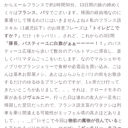
からエールフランスで約1時間50分。13日間の旅の締めく
くりは
フランス、パリ
でございます。帰国の経由地なのに
素通りして帰るわけにはいきませんよね♬私のフランス語
スキル（1歳児以下）のお得意フレーズは
「トイレどこで
すか？」
だけ（キッパリ）。されど、これからの3日間
「隊長、バスティーユに白旗がぁぁーーーー！！」
のバス
ティーユ広場から歩いて数分のアパルトマンに滞在し、楽
しくパリマダムごっこをいたします。なのでマルシェやモ
ノプリやブランジェリーで食材や必需品を買い込み、ごは
んは基本お部屋メシ。あとはぶらぶらとパリの街をお散歩
するだけのゆるゆるプランなのですが、1ヵ所だけ行って
きたいところがありまして。。。それは、クロードモネの
家がある
ジヴェルニー
。行った日は連れの友人が一足先に
帰国した翌日だったので、フランス語文盲のワタクシは列
車を乗り間違える可能性がエッフェル塔の高さほどありま
して。。。＿|￣|○そこで今回は
物欲の魔物が住んでいる
と