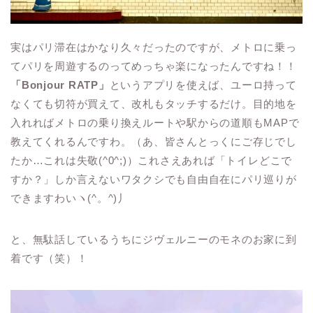
実はパリ滞在はかなり久々だったのですが、メトロに乗っ
てパリを周遊するのってめっちゃ楽になったんですね！！
「Bonjour RATP」
というアプリを使えば、ユーロ持って
なくても切符が買えて、改札もタッチするだけ。目的地を
入れればメトロの乗り換えルートや駅からの道順もMAPで
教えてくれるんですわ。（あ、皆さんとっくにご存じでし
たか…これは失敬(^0^;)）これさえあれば「トイレどこで
すか？」しか言えないワタクシでも自由自在にパリ巡りが
できますわいヽ(^。^)丿
と、無駄話しているうちにジヴェルニーのモネのお家に到
着です（笑）！