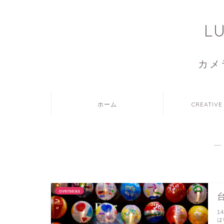
L
カメ
ホーム
CREATIVE
―
overseas
1
は