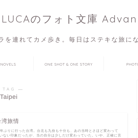
ULUCAのフォト文庫 Advan
ラを連れてカメ歩き。毎日はステキな旅に
 NOVELS
ONE SHOT & ONE STORY
PHOT
 TAG ―
Taipei
台湾旅情
4年ぶりに行った台湾。台北も九份も十分も、あの当時とさほど変わって
いない印象だったが、当の自分は少しだけ変わっていた。いや、正確に言