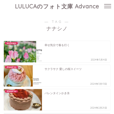
LULUCAのフォト文庫 Advance
― TAG ―
ナナシノ
landscape
幸せ気分で春を行く
2024年5月4日
shaved ice
サクラサク 愛しの桜スイーツ
2024年3月13日
shaved ice
バレンタインかき氷
2024年2月21日