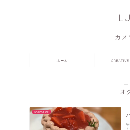
L
カメ
ホーム
CREATIVE
―
オ
shaved ice
毎
ト