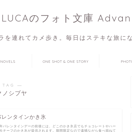
ULUCAのフォト文庫 Advan
ラを連れてカメ歩き。毎日はステキな旅に
 NOVELS
ONE SHOT & ONE STORY
PHOT
 TAG ―
クノシブヤ
バレンタインかき氷
年バレンタインデーの前後には、どこのかき氷店でもチョコレートやハー
モチーフのかき氷が提供されます。期間限定なので遺憾ながら食べ損ねて