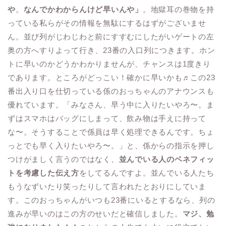
や
。
なんでかわからんけど早いんや」
。地獄耳の巻物を持
っている私らがその情報を無駄にするはずがございませ
ん。並び列がじわじわと前にすすむにしたがいゲートの左
奥の方へすりよって行き、23番の入口列につきます。ホン
トに早いのかどうかわかりませんが、チャンスは1度きり
であります。ところがどっこい！確かに早いかも♬この23
番出入り口を仕切っている係のおっちゃんのアナウンスも
優れています。「みなさん、早う中に入りたいやろ〜。ま
ずはスマホはバッグにしまって、飲み物は手えに持って
な〜。そうすることで係員は早く処理できるんです。ちょ
っとでも早く入りたいやろ〜。」と、係からの指示を押し
つけがましく言うのではなく、
並んでいる人のベネフィッ
トを考慮した伝え方
をしてるんですよ。並んでいる人たち
もうなずいたり笑ったりして言われたとおりにしていま
す。このおっちゃんがいつも23番にいるとするなら、列の
進みが早いのはこの方のせいだと確信しました。
マジ、勉