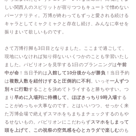
しい関西人のスピリットが宿りつつもキュートで憎めない
パーソナリティ。万博が終わってもずっと愛される続ける
キャラとしてミャクミャクと存在し続け、みんなに幸せを
振りまいて欲しいものです。
さて万博行脚も3日目となりました。ここまで過ごして、
現地にいなければ知り得ないいくつかのことも学習いたし
ました。パビリオンを見学する1日のプランニングは
午前
中が命
！当日予約は
入館して10分後からが勝負
！当日予約
は
複数人数を紐付けすると圧倒的に不利
。いっそ
一人ずつ
別々に行動
することを決めてトライすると勝ちやすい。つ
まり
早めに入場列に待機して、ほぼきっちり9時入場
する
ことがめっちゃ大事なのです。とはいいつつ、せっかく来
た万博会場で絶えずスマホをちまちまチェックするのもや
るせないもの。パビリオンにこだわらず
スマホをしまって
頭を上げて、この祝祭の空気感を心とカラダで楽しむ
のも