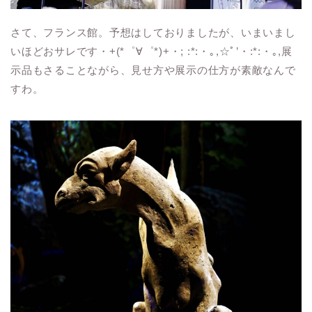
さて、フランス館。予想はしておりましたが、いまいまし
いほどおサレです・+(*゜∀゜*)+・; :*:・｡,☆ﾟ’・:*:・｡,展
示品もさることながら、見せ方や展示の仕方が素敵なんで
すわ。