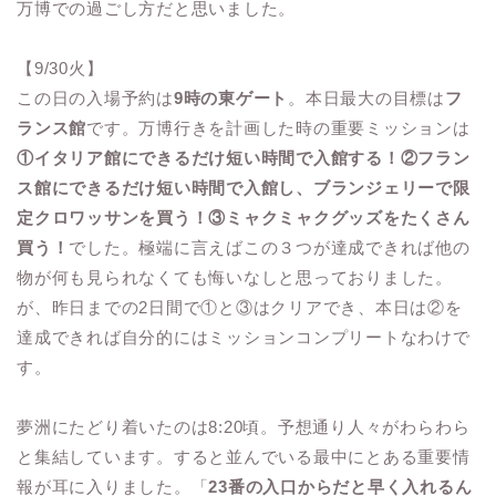
万博での過ごし方だと思いました。
【9/30火】
この日の入場予約は
9時の東ゲート
。本日最大の目標は
フ
ランス館
です。万博行きを計画した時の重要ミッションは
①イタリア館にできるだけ短い時間で入館する！②フラン
ス館にできるだけ短い時間で入館し、ブランジェリーで限
定クロワッサンを買う！③ミャクミャクグッズをたくさん
買う！
でした。極端に言えばこの３つが達成できれば他の
物が何も見られなくても悔いなしと思っておりました。
が、昨日までの2日間で①と③はクリアでき、本日は②を
達成できれば自分的にはミッションコンプリートなわけで
す。
夢洲にたどり着いたのは8:20頃。予想通り人々がわらわら
と集結しています。すると並んでいる最中にとある重要情
報が耳に入りました。「
23番の入口からだと早く入れるん