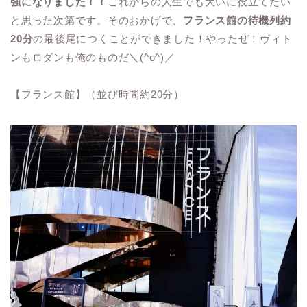
強になりました！！
これからの人生でも大いに役立てたい
と思った次第です。そのおかげで、
フランス館の待機列約
20分
の最後尾につくことができました！やったぜ！ヴィト
ンもロダンも俺のものだ＼(^o^)／
【フランス館】（並び時間約20分）