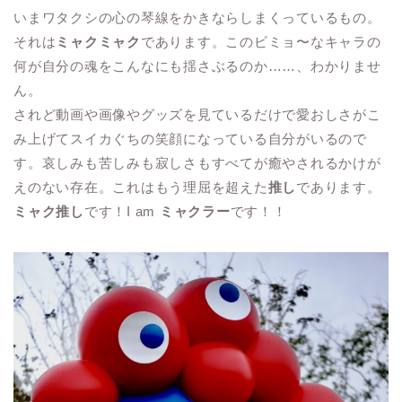
いまワタクシの心の琴線をかきならしまくっているもの。
それは
ミャクミャク
であります。このビミョ〜なキャラの
何が自分の魂をこんなにも揺さぶるのか……、わかりませ
ん。
されど動画や画像やグッズを見ているだけで愛おしさがこ
み上げてスイカぐちの笑顔になっている自分がいるので
す。哀しみも苦しみも寂しさもすべてが癒やされるかけが
えのない存在。これはもう理屈を超えた
推し
であります。
ミャク推し
です！I am
ミャクラー
です！！