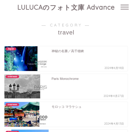
LULUCAのフォト文庫 Advance
― CATEGORY ―
travel
Japan
神秘の名勝／高千穂峡
2024年6月18日
overseas
Paris Monochrome
2024年4月27日
overseas
モロッコ マラケシュ
2024年4月13日