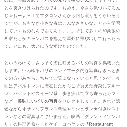
のに、今回改めて
「パリの光って明るいんだ！！」
ってこ
とを突きつけられたのです。おめえ、今さら気づいてるん
じゃねーよっ！てマクロンさんから回し蹴りをくらいそう
ですが、名もなき小さな者はこんなささいなことから学習
していくものなんでありんす。。。そして多くの印象派の
画家たちがキャンバスを抱えて屋外に飛び出して行ったっ
てことにも、大いにうなずけたのでした。
というわけで、さっそく光に映えるパリの写真を掲載いた
します。いわゆるパリのランドマーク的な写真はきっと多
くの方があちらこちらでご覧になっていると思うので、今
回はアパルトマンに滞在したからこそ買えた野菜にフルー
ツ、バゲットやスイーツ系、歩き疲れて立ち寄ったカフェ
など、
美味しいパリの写真
をセレクトしました。されど遺
憾ながらオサレなフランス料理やミシュラン★付きレスト
ランなどの写真はございません。映画「グラン・メゾンパ
リ」の料理監修をしたケイ・コバヤシの
「Restaurant