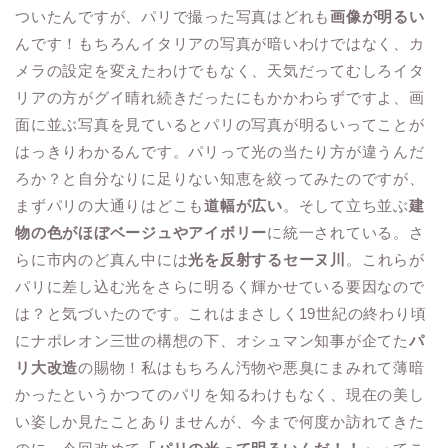
ついたんですが、パリで撮った写真はどれも
画像が明るい
んです！もちろんイタリアの写真が暗いわけではなく、カ
メラの設定を変えたわけでもなく、天気だってむしろイタ
リアの方がグイ晴れ続きだったにもかかわらずですよ、画
面に並ぶ写真を見ているとパリの写真が明るいってことが
はっきりわかるんです。パリって光の当たり方が違うんだ
ろか？と自分なりに足りない知恵を絞ってみたのですが、
まずパリの大通りはどこも
道幅が広い
。そして立ち並ぶ
建
物の色がほぼベージュやアイボリー
に統一されている。さ
らに市内のど真ん中には
光を反射するセーヌ川
。これらが
パリに差し込む光をさらに明るく輝かせている要因なので
は？と気づいたのです。これはまさしく19世紀の終わり頃
にナポレオン三世の構想の下、オシュマン知事が企てた
パ
リ大改造
の賜物！私はもちろん汚物や悪臭にまみれて薄暗
かったというかつてのパリを知るわけもなく、現在の美し
い姿しか見たことありませんが、今まで何度か訪れてきた