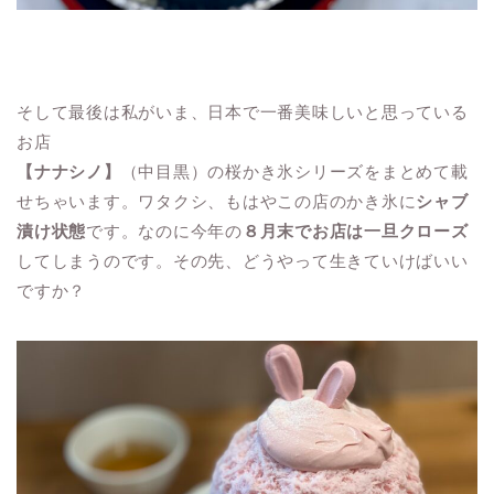
そして最後は私がいま、日本で一番美味しいと思っている
お店
【ナナシノ】
（中目黒）の桜かき氷シリーズをまとめて載
せちゃいます。ワタクシ、もはやこの店のかき氷に
シャブ
漬け状態
です。なのに今年の
８月末でお店は一旦クローズ
してしまうのです。その先、どうやって生きていけばいい
ですか？