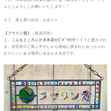
んとこよろしくお願いいたします！！
さて、落ち着け自分…お次だ♬
【フウリン堂】
（新高円寺）
こ、こんなところにかき氷店が(ﾟﾛﾟ屮)屮！！！
と驚かされ
る、住宅外のど真ん中のしかも路地に挟まれためっちゃわ
かりにくいある場所にあるかき氷店です。