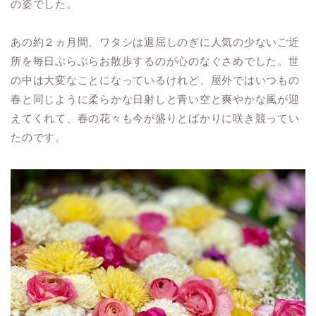
の姿でした。
あの約２ヵ月間、ワタシは退屈しのぎに人気の少ないご近
所を毎日ぶらぶらお散歩するのが心のなぐさめでした。世
の中は大変なことになっているけれど、屋外ではいつもの
春と同じように柔らかな日射しと青い空と爽やかな風が迎
えてくれて、春の花々も今が盛りとばかりに咲き競ってい
たのです。