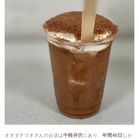
オオタテツオさんのお店は
中軽井沢
にあり、
年間40日
しか