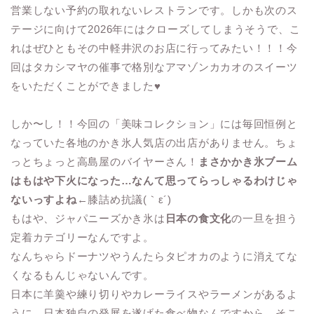
営業しない予約の取れないレストランです。しかも次のス
テージに向けて2026年にはクローズしてしまうそうで、こ
れはぜひともその中軽井沢のお店に行ってみたい！！！今
回はタカシマヤの催事で格別なアマゾンカカオのスイーツ
をいただくことができました♥
しか〜し！！今回の「美味コレクション」には毎回恒例と
なっていた各地のかき氷人気店の出店がありません。ちょ
っとちょっと高島屋のバイヤーさん！
まさかかき氷ブーム
はもはや下火になった…なんて思ってらっしゃるわけじゃ
ないっすよね
←膝詰め抗議(｀ε´)
もはや、ジャパニーズかき氷は
日本の食文化
の一旦を担う
定着カテゴリーなんですよ。
なんちゃらドーナツやうんたらタピオカのように消えてな
くなるもんじゃないんです。
日本に羊羹や練り切りやカレーライスやラーメンがあるよ
うに、日本独自の発展を遂げた食べ物なんですから、そこ