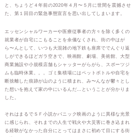
と、ちょうど４年前の2020年４月〜５月に世間を震撼させ
た、第１回目の緊急事態宣言を思い出してしまいます。
エッセンシャルワーカーや医療従事者の方々を除く多くの
就業者が自宅にこもることを余儀なくされ、街の中はが
ら〜んとして、いつも大混雑の地下鉄も座席ででんぐり返
しができるほどガラ空きで、映画館、劇場、美術館、大型
商業施設や小規模店舗もシャッターがらがら、スポーツジ
ムも臨時休業。。。ゴミ集積場にはペットボトルや自宅を
断捨離した痕跡が山のように積まれ、み〜んなが鬱々とし
た想いを抱えて家の中にいるんだ…ということが分かりま
した。
それはまるでＳＦ小説かパニック映画のように異様な光景
に感じられ、それまでの人生で戦火や大災害に巻き込まれ
る経験がなかった自分にとってはまさに初めて目にする街