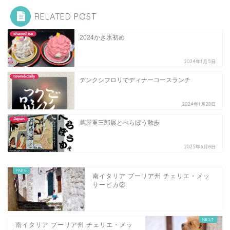
RELATED POST
shaved ice
2024かき氷初め
2024年1月5日
town&daily
デンクシフロリでディナーコースランチ
2024年1月28日
Japan
蔦屋重三郎展とべらぼう散歩
2025年6月8日
南イタリア プーリア州 チェリエ・メッ
サーピカ②
南イタリア プーリア州 チェリエ・メッ