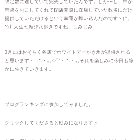
限定数に達していて完売していたんです。しか〜し、神が
奇跡をおこしてくれて閉店間際に在店していた数名にだけ
提供していただけるという幸運が舞い込んだのですヽ(^。
^)丿人生七転び八起きですね、しみじみ。
3月にはおそらく各店でホワイトデーかき氷が提供される
と思います・; :*:・｡,☆ﾟ’・:*:・｡,それを楽しみに今日も静
かに生きていきます。
ブログランキングに参加してみました。
クリックしてくださると励みになります♬