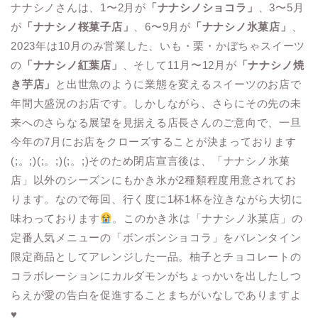
ナナシノさんは、1〜2月が
「ナナシノショコラ」
、3〜5月
が
「ナナシノ桜菓子店」
、6〜9月が
「ナナシノ氷菓店」
、
2023年は10月のみ営業した、いも・栗・かぼちゃスイーツ
の
「ナナシノ紅葉店」
、そして11月〜12月が
「ナナシノ焼
き芋店」
と出世魚のように業態を変えるスイーツのお店で
年間大盛況のお店です。しかしながら、さらにその先の未
来へのさらなる展望を見据える店長さんのご意向で、一旦
今年の7月にお店をクローズすることが決まっております
(;。;)(;。;)(;。;)そのため閉店宣言後は、「ナナシノ氷菓
店」以外のシーズンにもかき氷が2種類程度用意されてお
ります。なので毎回、行く度に1杯1杯を泣きながら大切に
味わっております
。このかき氷は「ナナシノ氷菓店」の
定番人気メニューの「ボンボンショコラ」をバレンタイン
限定商品としてアレンジした一品。柚子とチョコレートの
コラボレーションにカルダモンがちょっかいを出したしつ
らえが愛の告白を促進することまちがいなしでありますよ
♥