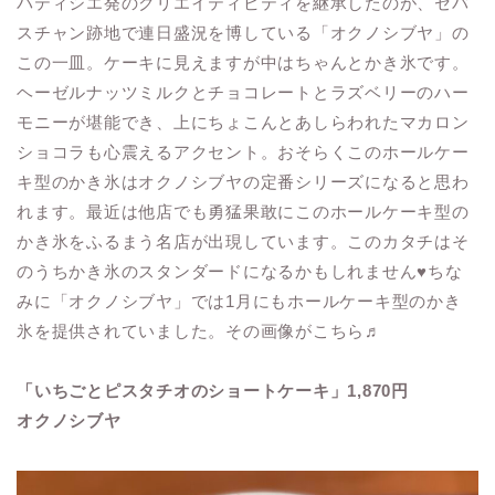
パティシエ発のクリエイティビティを継承したのが、セバ
スチャン跡地で連日盛況を博している「オクノシブヤ」の
この一皿。ケーキに見えますが中はちゃんとかき氷です。
ヘーゼルナッツミルクとチョコレートとラズベリーのハー
モニーが堪能でき、上にちょこんとあしらわれたマカロン
ショコラも心震えるアクセント。おそらくこのホールケー
キ型のかき氷はオクノシブヤの定番シリーズになると思わ
れます。最近は他店でも勇猛果敢にこのホールケーキ型の
かき氷をふるまう名店が出現しています。このカタチはそ
のうちかき氷のスタンダードになるかもしれません♥ちな
みに「オクノシブヤ」では1月にもホールケーキ型のかき
氷を提供されていました。その画像がこちら♬
「いちごとピスタチオのショートケーキ」1,870円
オクノシブヤ