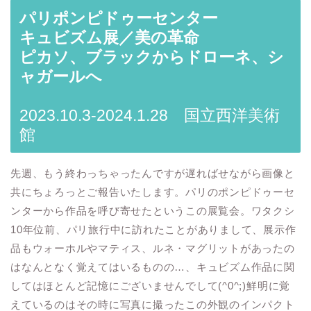
パリポンピドゥーセンター
キュビズム展／美の革命
ピカソ、ブラックからドローネ、シ
ャガールへ
2023.10.3-2024.1.28 国立西洋美術
館
先週、もう終わっちゃったんですが遅ればせながら画像と
共にちょろっとご報告いたします。パリのポンピドゥーセ
ンターから作品を呼び寄せたというこの展覧会。ワタクシ
10年位前、パリ旅行中に訪れたことがありまして、展示作
品もウォーホルやマティス、ルネ・マグリットがあったの
はなんとなく覚えてはいるものの…、キュビズム作品に関
してはほとんど記憶にございませんでして(^0^;)鮮明に覚
えているのはその時に写真に撮ったこの外観のインパクト