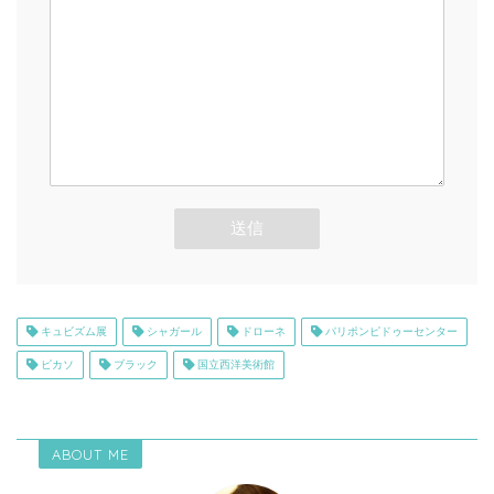
キュビズム展
シャガール
ドローネ
パリポンピドゥーセンター
ピカソ
ブラック
国立西洋美術館
ABOUT ME