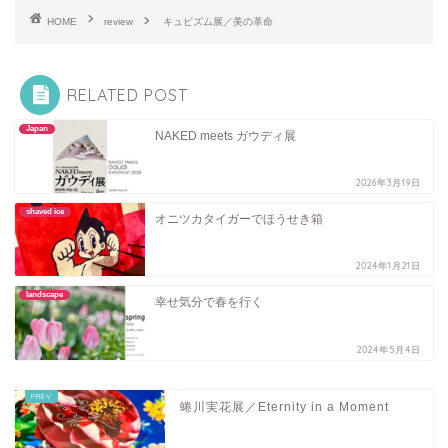
HOME
review
キュビズム展／美の革命
RELATED POST
Japan
NAKED meets ガウディ展
2026年3月19日
shaved ice
オニツカタイガーでほうせき箱
2024年1月21日
landscape
幸せ気分で春を行く
2024年5月4日
蜷川実花展／Eternity in a Moment