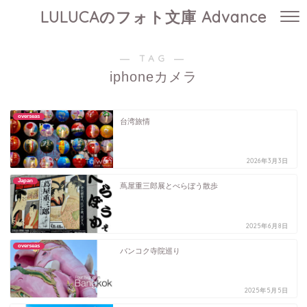
LULUCAのフォト文庫 Advance
― TAG ―
iphoneカメラ
overseas
台湾旅情
2026年3月3日
Japan
蔦屋重三郎展とべらぼう散歩
2025年6月8日
overseas
バンコク寺院巡り
2025年5月5日