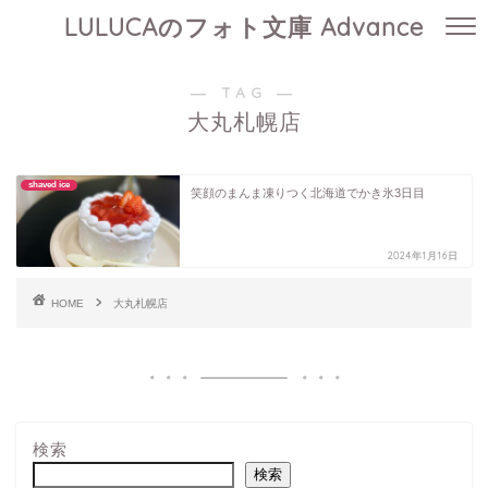
LULUCAのフォト文庫 Advance
― TAG ―
大丸札幌店
shaved ice
笑顔のまんま凍りつく北海道でかき氷3日目
2024年1月16日
HOME
大丸札幌店
検索
検索