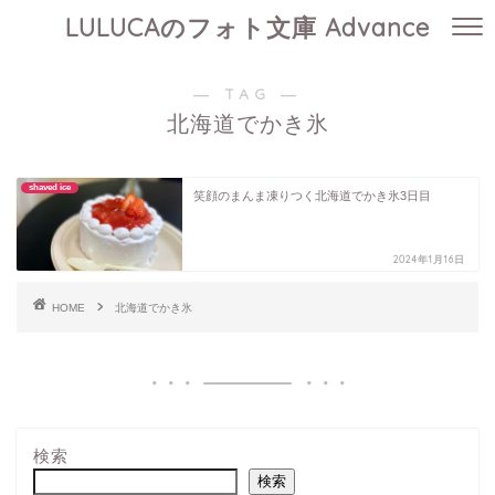
LULUCAのフォト文庫 Advance
― TAG ―
北海道でかき氷
shaved ice
笑顔のまんま凍りつく北海道でかき氷3日目
2024年1月16日
HOME
北海道でかき氷
検索
検索