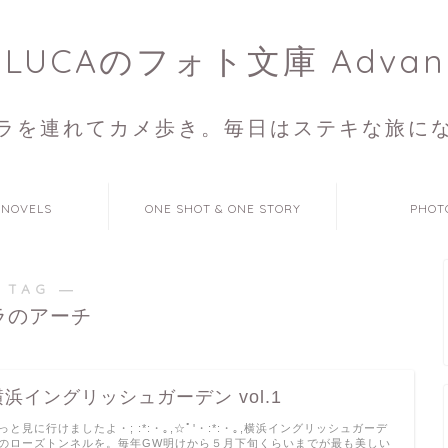
ULUCAのフォト文庫 Advan
ラを連れてカメ歩き。毎日はステキな旅に
 NOVELS
ONE SHOT & ONE STORY
PHOT
 TAG ―
ラのアーチ
横浜イングリッシュガーデン vol.1
っと見に行けましたよ・; :*:・｡,☆ﾟ'・:*:・｡,横浜イングリッシュガーデ
のローズトンネルを。毎年GW明けから５月下旬くらいまでが最も美しい