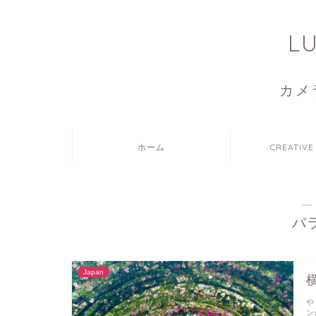
L
カメ
ホーム
CREATIVE
―
バ
Japan
や
ン