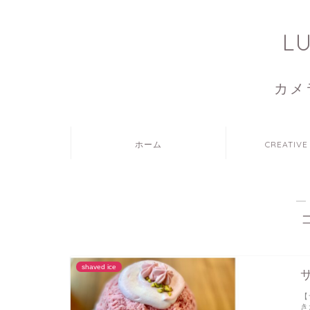
L
カメ
ホーム
CREATIVE
―
shaved ice
【
き