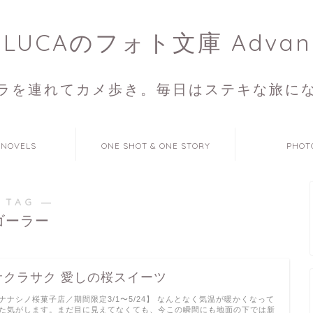
ULUCAのフォト文庫 Advan
ラを連れてカメ歩き。毎日はステキな旅に
 NOVELS
ONE SHOT & ONE STORY
PHOT
 TAG ―
ゴーラー
サクラサク 愛しの桜スイーツ
ナナシノ桜菓子店／期間限定3/1〜5/24】 なんとなく気温が暖かくなって
た気がします。まだ目に見えてなくても、今この瞬間にも地面の下では新