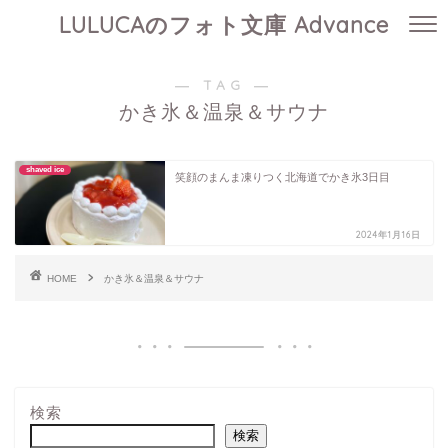
LULUCAのフォト文庫 Advance
― TAG ―
かき氷＆温泉＆サウナ
shaved ice
笑顔のまんま凍りつく北海道でかき氷3日目
2024年1月16日
HOME
かき氷＆温泉＆サウナ
検索
検索