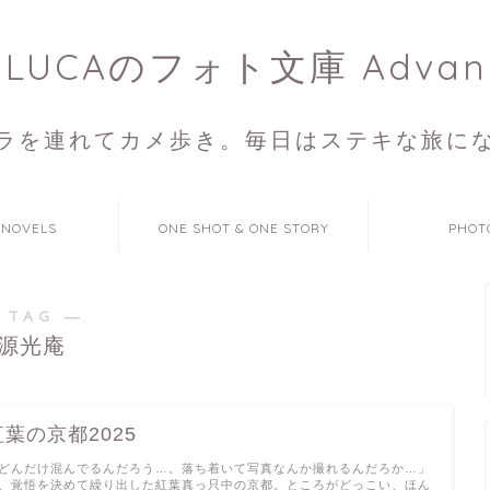
ULUCAのフォト文庫 Advan
ラを連れてカメ歩き。毎日はステキな旅に
 NOVELS
ONE SHOT & ONE STORY
PHOT
 TAG ―
源光庵
紅葉の京都2025
どんだけ混んでるんだろう…。落ち着いて写真なんか撮れるんだろか…」
、覚悟を決めて繰り出した紅葉真っ只中の京都。ところがどっこい、ほん