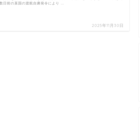
数日前の某国の渡航自粛発令により …
2025年11月30日