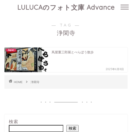
LULUCAのフォト文庫 Advance
― TAG ―
浄閑寺
Japan
蔦屋重三郎展とべらぼう散歩
2025年6月8日
HOME
浄閑寺
検索
検索