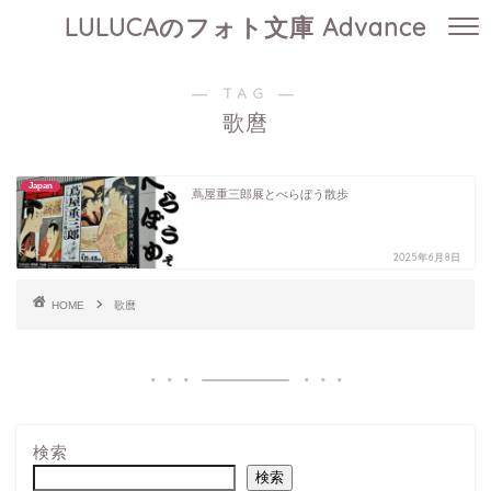
LULUCAのフォト文庫 Advance
― TAG ―
歌麿
Japan
蔦屋重三郎展とべらぼう散歩
2025年6月8日
HOME
歌麿
検索
検索