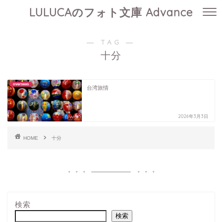
LULUCAのフォト文庫 Advance
― TAG ―
十分
overseas
台湾旅情
2026年3月3日
HOME
十分
検索
検索