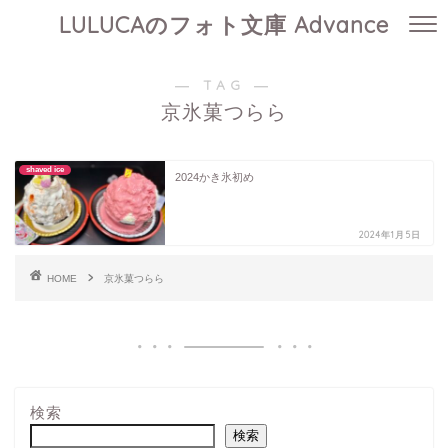
LULUCAのフォト文庫 Advance
― TAG ―
京氷菓つらら
shaved ice
2024かき氷初め
2024年1月5日
HOME
京氷菓つらら
検索
検索