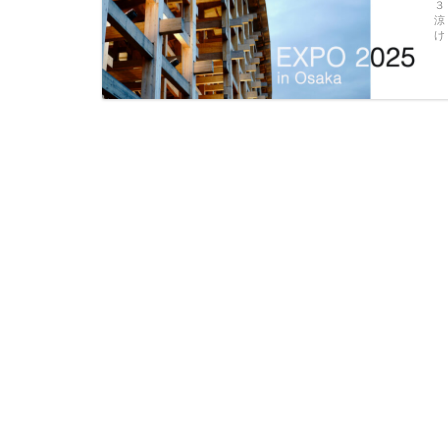
３
涼
け