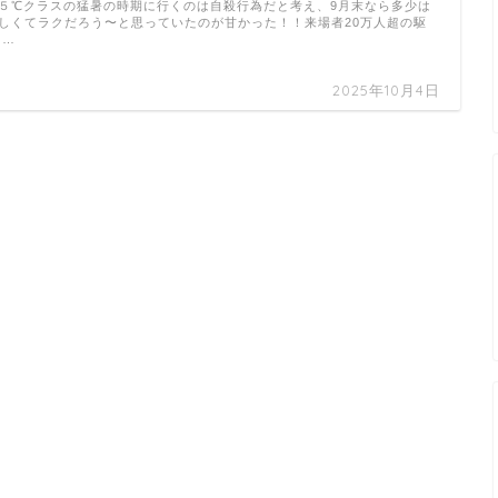
５℃クラスの猛暑の時期に行くのは自殺行為だと考え、9月末なら多少は
しくてラクだろう〜と思っていたのが甘かった！！来場者20万人超の駆
 …
2025年10月4日