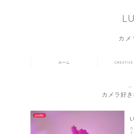
L
カメ
ホーム
CREATIVE
―
カメラ好き
profile
L
カ
イ