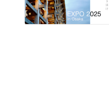
３
涼
け