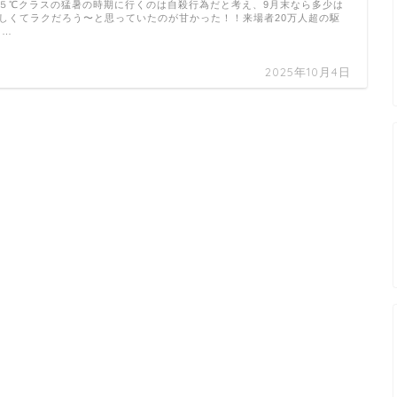
５℃クラスの猛暑の時期に行くのは自殺行為だと考え、9月末なら多少は
しくてラクだろう〜と思っていたのが甘かった！！来場者20万人超の駆
 …
2025年10月4日